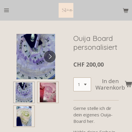
Zum
Hauptinhalt
springen
Ouija Board
personalisiert
CHF 200,00
In den
Warenkorb
Gerne stelle ich dir
dein eigenes Ouija-
Board her.
Wähle deine Farbe/n